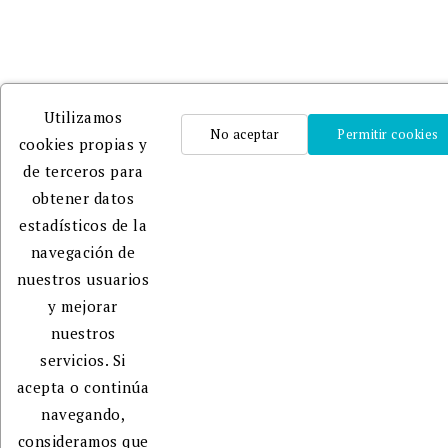
publicación
y
promoción
de tu
libro.
Utilizamos
No aceptar
Permitir cookies
cookies propias y
de terceros para
obtener datos
estadísticos de la
navegación de
nuestros usuarios
y mejorar
nuestros
servicios. Si
acepta o continúa
navegando,
consideramos que