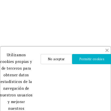
a
DILVE
y
CEDRO
.
Un
Utilizamos
equipo
No aceptar
Permitir cookies
cookies propias y
profesional
de terceros para
que te
obtener datos
ayudará
estadísticos de la
en la
navegación de
edición,
nuestros usuarios
publicación
y mejorar
y
nuestros
promoción