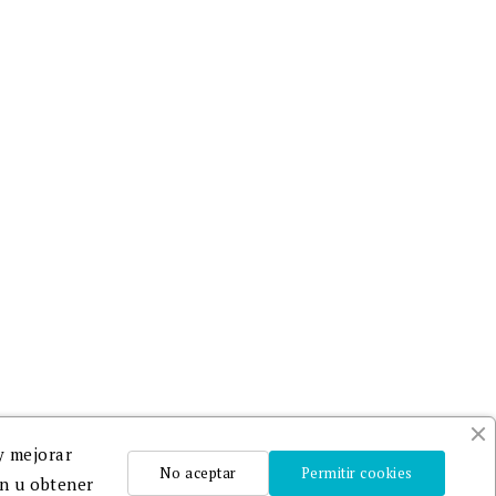
editar y publicar
 e-mail.
libros
alquier
Adheridos a
DILVE
y
CEDRO
.
Un equipo profesional que
te ayudará en la edición,
publicación y promoción de
tu libro.
y mejorar
No aceptar
Permitir cookies
ón u obtener