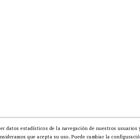
Para suscribirte envíanos tu
Condiciones Legales
Puede darse de baja en cu
momento.
er datos estadísticos de la navegación de nuestros usuarios 
onsideramos que acepta su uso. Puede cambiar la configuraci