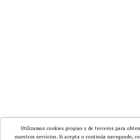
Información personal
Pedidos
Facturas por abono
Direcciones
Mi blog comenta
Información de mi blog
Mis alertas
Utilizamos cookies propias y de terceros para obten
nuestros servicios. Si acepta o continúa navegando, c