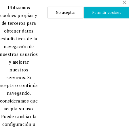
Un
Utilizamos
equipo
No aceptar
Permitir cookies
cookies propias y
profesional
de terceros para
que te
obtener datos
ayudará
estadísticos de la
en la
navegación de
edición,
nuestros usuarios
publicación
y mejorar
y
nuestros
promoción
servicios. Si
de tu
acepta o continúa
libro.
navegando,
consideramos que
acepta su uso.
Puede cambiar la
configuración u