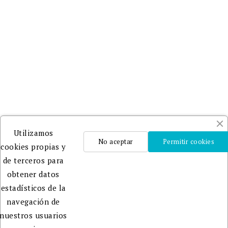
Adheridos
a
DILVE
y
CEDRO
.
Un
Utilizamos
equipo
No aceptar
Permitir cookies
cookies propias y
profesional
de terceros para
que te
obtener datos
ayudará
estadísticos de la
en la
navegación de
edición,
nuestros usuarios
publicación