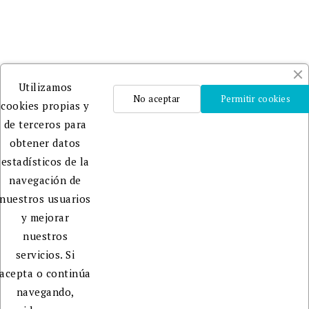
Un
Utilizamos
equipo
No aceptar
Permitir cookies
cookies propias y
profesional
de terceros para
que te
obtener datos
ayudará
estadísticos de la
en la
navegación de
edición,
nuestros usuarios
publicación
y mejorar
y
nuestros
promoción
servicios. Si
de tu
acepta o continúa
libro.
navegando,