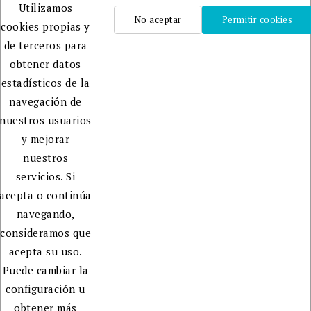
Utilizamos
equipo
No aceptar
Permitir cookies
cookies propias y
profesional
de terceros para
que te
obtener datos
ayudará
estadísticos de la
en la
navegación de
edición,
nuestros usuarios
publicación
y mejorar
y
nuestros
promoción
servicios. Si
de tu
acepta o continúa
libro.
navegando,
consideramos que
acepta su uso.
Puede cambiar la
configuración u
obtener más