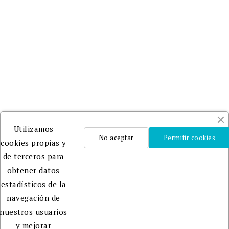
Adheridos
a
DILVE
y
CEDRO
.
Un
Utilizamos
equipo
No aceptar
Permitir cookies
cookies propias y
profesional
de terceros para
que te
obtener datos
ayudará
estadísticos de la
en la
navegación de
edición,
nuestros usuarios
publicación
y mejorar
y