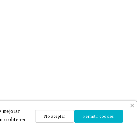
alquier
Adheridos a
DILVE
y
CEDRO
.
Un equipo profesional que
te ayudará en la edición,
publicación y promoción de
tu libro.
y mejorar
No aceptar
Permitir cookies
ón u obtener