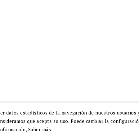
Puede darse de baja en cu
momento.
er datos estadísticos de la navegación de nuestros usuarios 
onsideramos que acepta su uso. Puede cambiar la configuraci
información,
Saber más.