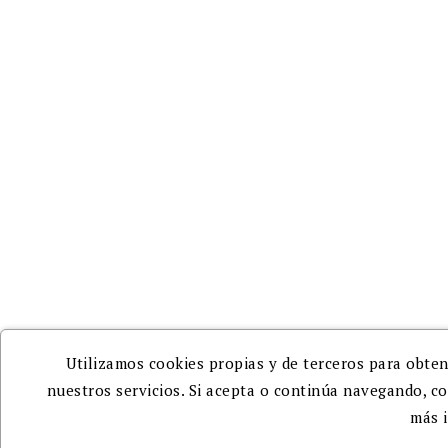
Pedidos
Facturas por abono
Direcciones
Mi blog comenta
Información de mi blog
Mis alertas
Utilizamos cookies propias y de terceros para obten
nuestros servicios. Si acepta o continúa navegando, c
más 