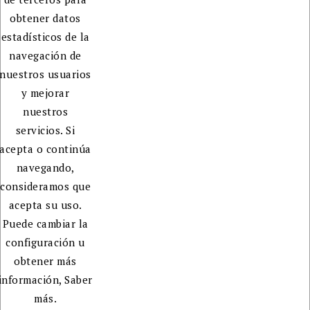
que te
obtener datos
ayudará
estadísticos de la
en la
navegación de
edición,
nuestros usuarios
publicación
y mejorar
y
nuestros
promoción
servicios. Si
de tu
acepta o continúa
libro.
navegando,
consideramos que
acepta su uso.
Puede cambiar la
configuración u
obtener más
información,
Saber
más.